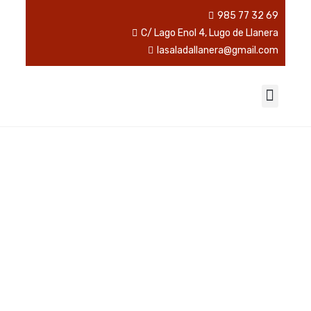
985 77 32 69
C/ Lago Enol 4, Lugo de Llanera
lasaladallanera@gmail.com