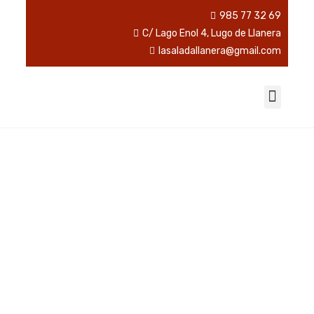
985 77 32 69
C/ Lago Enol 4, Lugo de Llanera
lasaladallanera@gmail.com